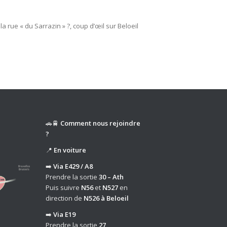
 rue « du Sarrazin » ?, coup d’œil sur Beloeil
🚗🚆
Comment nous rejoindre
?
📍
En voiture
➡️
Via E429 / A8
Prendre la sortie
30 – Ath
Puis suivre
N56
et
N527
en
direction de
N526 à Beloeil
➡️
Via E19
Prendre la sortie
27