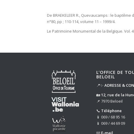
De BRAEKELEER R., Quevaucamps : le baptême d’un 
n°80, pp ; 110-114, volume 11 – 1999/4.
Le Patrimoine Monumental de la Belgique. Vol. 4
L’OFFICE DE TO
BELOEIL
📍✨
ADRESSE & CO
🏡
12, rue de la Hun
📌 7970 Beloeil
📞
Téléphone
📱 069 / 68 95 16
📱 069 / 44 69 09
📧
E-mail