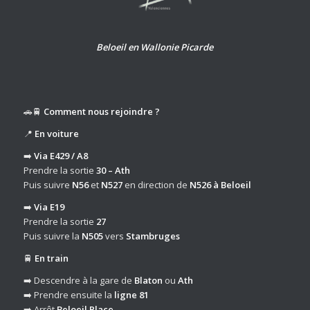
Beloeil en Wallonie Picarde
🚗🚆
Comment nous rejoindre ?
📍
En voiture
➡️
Via E429 / A8
Prendre la sortie
30 – Ath
Puis suivre
N56
et
N527
en direction de
N526 à Beloeil
➡️
Via E19
Prendre la sortie
27
Puis suivre la
N505
vers
Stambruges
🚆
En train
➡️ Descendre à la gare de
Blaton
ou
Ath
➡️ Prendre ensuite la
ligne 81
➡️ Arrêt
Beloeil Place