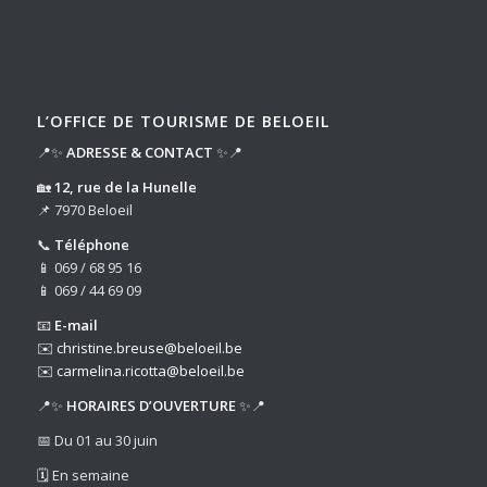
L’OFFICE DE TOURISME DE BELOEIL
📍✨
ADRESSE & CONTACT
✨📍
🏡
12, rue de la Hunelle
📌 7970 Beloeil
📞
Téléphone
📱 069 / 68 95 16
📱 069 / 44 69 09
📧
E-mail
✉️
christine.breuse@beloeil.be
✉️
carmelina.ricotta@beloeil.be
📍✨
HORAIRES D’OUVERTURE
✨📍
📅 Du 01 au 30 juin
🗓️ En semaine