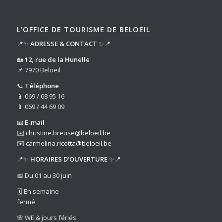
L’OFFICE DE TOURISME DE BELOEIL
📍✨
ADRESSE & CONTACT
✨📍
🏡
12, rue de la Hunelle
📌 7970 Beloeil
📞
Téléphone
📱 069 / 68 95 16
📱 069 / 44 69 09
📧
E-mail
✉️
christine.breuse@beloeil.be
✉️
carmelina.ricotta@beloeil.be
📍✨
HORAIRES D’OUVERTURE
✨📍
📅 Du 01 au 30 juin
🗓️ En semaine
fermé
🌸 WE & jours fériés