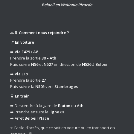
Beloeil en Wallonie Picarde
🚗🚆
Comment nous rejoindre ?
📍
En voiture
➡️
Via E429 / A8
Prendre la sortie
30 – Ath
Puis suivre
N56
et
N527
en direction de
N526 à Beloeil
➡️
Via E19
Prendre la sortie
27
Puis suivre la
N505
vers
Stambruges
🚆
En train
➡️ Descendre à la gare de
Blaton
ou
Ath
➡️ Prendre ensuite la
ligne 81
➡️ Arrêt
Beloeil Place
✨ Facile d’accès, que ce soit en voiture ou en transport en