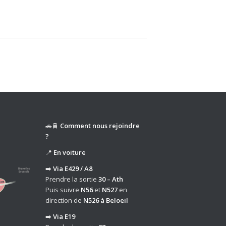
🚗🚆
Comment nous rejoindre
?
📍
En voiture
➡️
Via E429 / A8
Prendre la sortie
30 – Ath
Puis suivre
N56
et
N527
en
direction de
N526 à Beloeil
➡️
Via E19