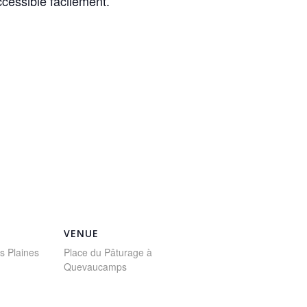
ccessible facilement.
VENUE
s Plaines
Place du Pâturage à
Quevaucamps