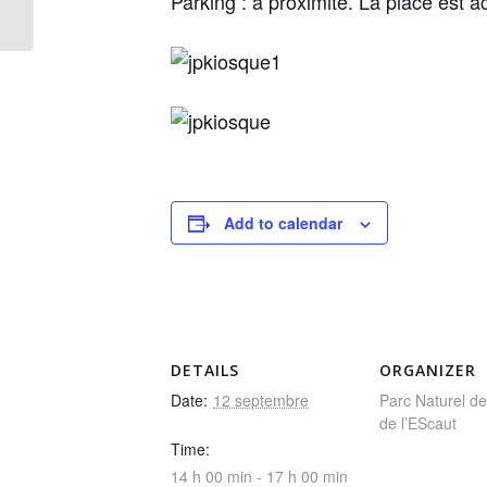
Parking : à proximité. La place est a
chaux
Add to calendar
DETAILS
ORGANIZER
Date:
12 septembre
Parc Naturel de
de l’EScaut
Time:
14 h 00 min - 17 h 00 min