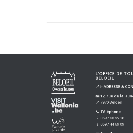
L’OFFICE DE TO
BELOEIL
📍✨
ADRESSE & CO
🏡
12, rue de la Hun
📌 7970 Beloeil
📞
Téléphone
📱 069 / 68 95 16
📱 069 / 44 69 09