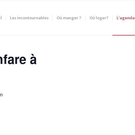
l
Les incontournables
Où manger ?
Où loger?
L’agenda
fare à
in