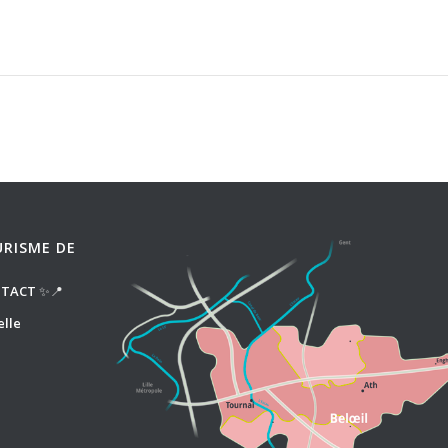
URISME DE
NTACT
✨📍
elle