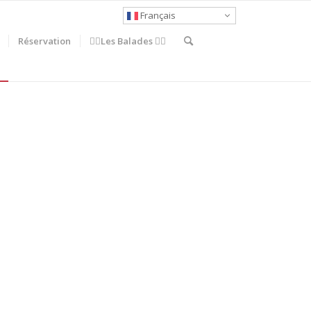
Français
Réservation
🚶‍♀️Les Balades 🚴‍♂️