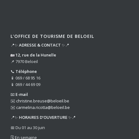
L’OFFICE DE TOURISME DE BELOEIL
📍✨
ADRESSE & CONTACT
✨📍
🏡
12, rue de la Hunelle
📌 7970 Beloeil
📞
Téléphone
📱 069 / 68 95 16
📱 069 / 44 69 09
📧
E-mail
✉️
christine.breuse@beloeil.be
✉️
carmelina.ricotta@beloeil.be
📍✨
HORAIRES D’OUVERTURE
✨📍
📅 Du 01 au 30 juin
🗓️ En semaine