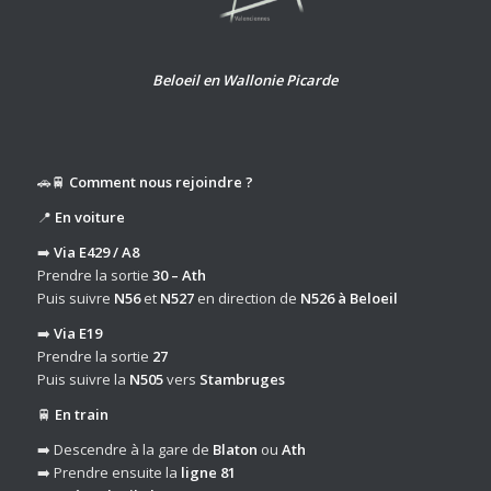
Beloeil en Wallonie Picarde
🚗🚆
Comment nous rejoindre ?
📍
En voiture
➡️
Via E429 / A8
Prendre la sortie
30 – Ath
Puis suivre
N56
et
N527
en direction de
N526 à Beloeil
➡️
Via E19
Prendre la sortie
27
Puis suivre la
N505
vers
Stambruges
🚆
En train
➡️ Descendre à la gare de
Blaton
ou
Ath
➡️ Prendre ensuite la
ligne 81