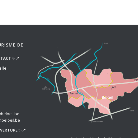
URISME DE
NTACT
✨📍
elle
beloeil.be
@beloeil.be
UVERTURE
✨📍