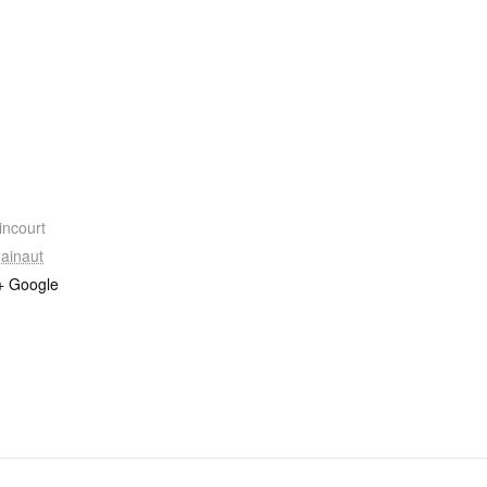
incourt
ainaut
+ Google