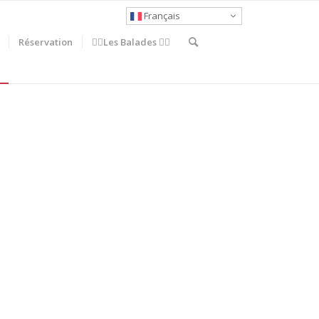
Français
Réservation
🚶‍♀️Les Balades 🚴‍♂️