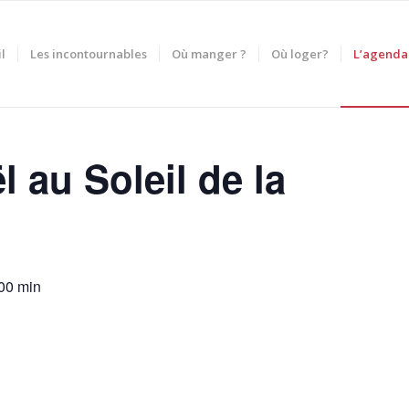
l
Les incontournables
Où manger ?
Où loger?
L’agenda
 au Soleil de la
00 min