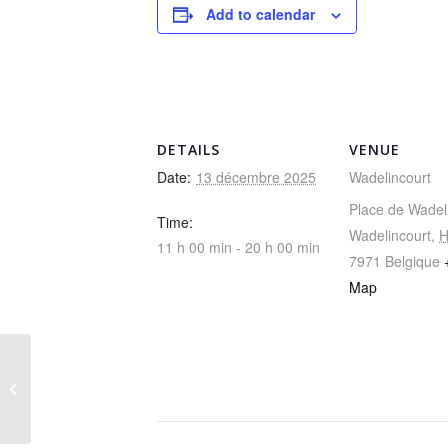
Add to calendar
DETAILS
VENUE
Date:
13 décembre 2025
Wadelincourt
Place de Wadel
Time:
Wadelincourt
,
H
11 h 00 min - 20 h 00 min
7971
Belgique
Map
Grand Marché de Noël
à la Pommeraie