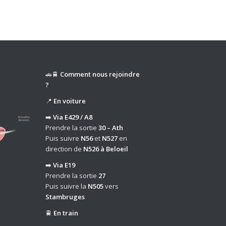
🚗🚆
Comment nous rejoindre
?
📍
En voiture
➡️
Via E429 / A8
Prendre la sortie
30 – Ath
Puis suivre
N56
et
N527
en
direction de
N526 à Beloeil
➡️
Via E19
Prendre la sortie
27
Puis suivre la
N505
vers
Stambruges
🚆
En train