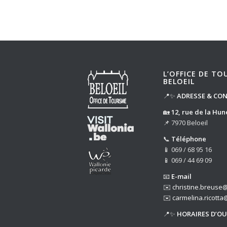
L’OFFICE DE TO
BELOEIL
📍✨
ADRESSE & CO
🏡
12, rue de la Hun
📌 7970 Beloeil
📞
Téléphone
📱 069 / 68 95 16
📱 069 / 44 69 09
📧
E-mail
✉️
christine.breuse@
✉️
carmelina.ricotta
📍✨
HORAIRES D’O