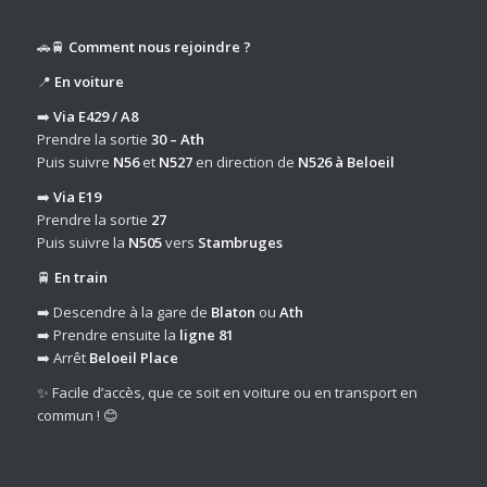
🚗🚆
Comment nous rejoindre ?
📍
En voiture
➡️
Via E429 / A8
Prendre la sortie
30 – Ath
Puis suivre
N56
et
N527
en direction de
N526 à Beloeil
➡️
Via E19
Prendre la sortie
27
Puis suivre la
N505
vers
Stambruges
🚆
En train
➡️ Descendre à la gare de
Blaton
ou
Ath
➡️ Prendre ensuite la
ligne 81
➡️ Arrêt
Beloeil Place
✨ Facile d’accès, que ce soit en voiture ou en transport en
commun ! 😊