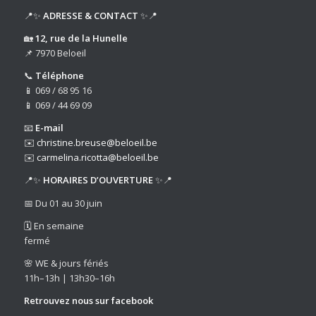
📍✨
ADRESSE & CONTACT
✨📍
🏡
12, rue de la Hunelle
📌 7970 Beloeil
📞
Téléphone
📱 069 / 68 95 16
📱 069 / 44 69 09
📧
E-mail
✉️
christine.breuse@beloeil.be
✉️
carmelina.ricotta@beloeil.be
📍✨
HORAIRES D’OUVERTURE
✨📍
📅 Du 01 au 30 juin
🗓️ En semaine
fermé
🌸 WE & jours fériés
11h–13h | 13h30–16h
Retrouvez nous sur
facebook