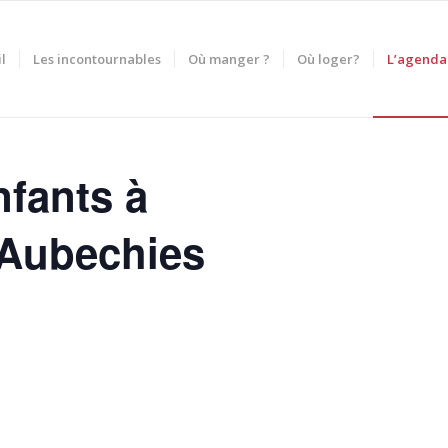
l
Les incontournables
Où manger ?
Où loger?
L’agenda
nfants à
’Aubechies