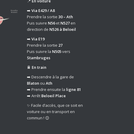
📍
En voiture
➡️
Via E429 / A8
Prendre la sortie
30 – Ath
Puis suivre
N56
et
N527
en
direction de
N526 à Beloeil
➡️
Via E19
Prendre la sortie
27
Puis suivre la
N505
vers
Stambruges
🚆
En train
➡️ Descendre à la gare de
Blaton
ou
Ath
➡️ Prendre ensuite la
ligne 81
➡️ Arrêt
Beloeil Place
✨ Facile d’accès, que ce soit en
voiture ou en transport en
commun ! 😊