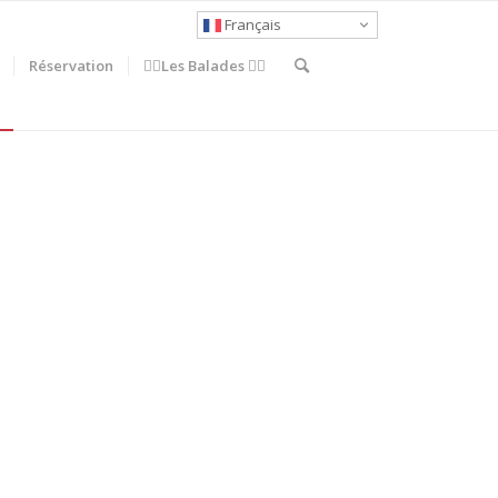
Français
Réservation
🚶‍♀️Les Balades 🚴‍♂️