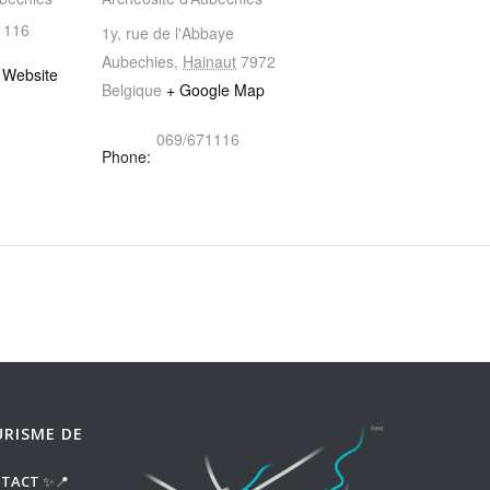
1116
1y, rue de l'Abbaye
Aubechies
,
Hainaut
7972
 Website
Belgique
+ Google Map
069/671116
Phone:
URISME DE
NTACT
✨📍