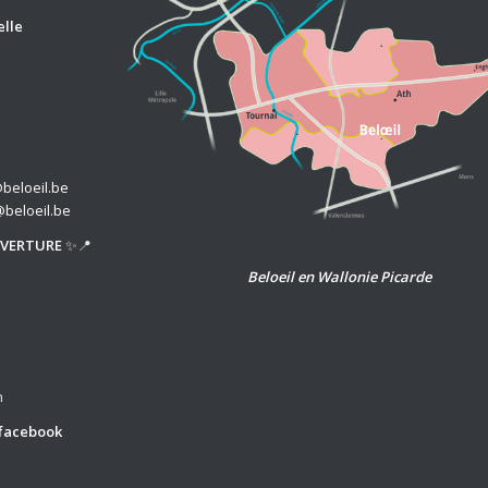
elle
beloeil.be
@beloeil.be
UVERTURE
✨📍
Beloeil en Wallonie Picarde
h
facebook