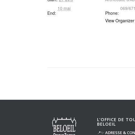
10 mai
069/67
End:
Phone:
View Organizer
L’OFFICE DE TO
BELOEIL
📍✨
ADRESSE & CO