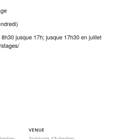
age
endredi)
e 8h30 jusque 17h; jusque 17h30 en juillet
/stages/
VENUE
ubechies
Archéosite d’Aubechies