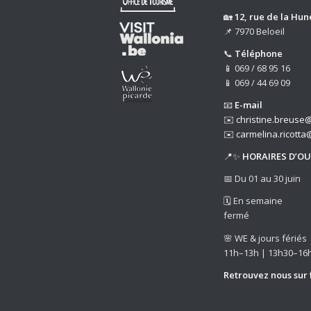
🏡
12, rue de la Hun
📌 7970 Beloeil
📞
Téléphone
📱 069 / 68 95 16
📱 069 / 44 69 09
📧
E-mail
✉️
christine.breuse@
✉️
carmelina.ricotta
📍✨
HORAIRES D’O
📅 Du 01 au 30 juin
🗓️ En semaine
fermé
🌸 WE & jours fériés
11h–13h | 13h30–16
Retrouvez nous sur