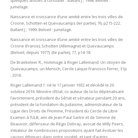
quelques articles à consulter : Ballant J ; 1998. Beloeil :
jumelage.
Naissance et croissance d’une amitié entre les trois villes de
Crosne, Schotten et Quevaucamps (Ier partie), 76, p215-222.
Ballant J ; 1999. Beloeil : jumelage.
Naissance et croissance d’une amitié entre les trois villes de
Crosne (France), Schotten (Allemagne) et Quevaucamps
(Beloeil, depuis 1977). (IIe partie), 77, p14-18.
De Braekeleer R., Hommage à Roger Lallemand. Un citoyen de
Quevaucamps, un Mensch, Cercle Laïque Francisco Ferrer, 31p
; 2016.
Roger Lallemand †: né le 17 janvier 1932 et décédé le 20
octobre 2016. Ministre d’Etat, co-auteur de la loi dépénalisant
l’avortement, président du Sénat et sénateur pendant 20 ans,
président de la Fondation du Judaïsme, administrateur de la
Ligue des Droits de l’Homme, Président du Cercle de Libre
Examen à l’ULB, ami de Jean-Paul Sartre et de Simone de
Beauvoir, défenseur de Régis Debray, avocat de Willy Peers,
initiateur de nombreuses propositions ayant fait évoluer les
causes éthiques dans notre société, et tant d’autres…. .