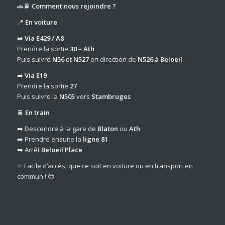
🚗🚆
Comment nous rejoindre ?
📍
En voiture
➡️
Via E429 / A8
Prendre la sortie
30 – Ath
Puis suivre
N56
et
N527
en direction de
N526 à Beloeil
➡️
Via E19
Prendre la sortie
27
Puis suivre la
N505
vers
Stambruges
🚆
En train
➡️ Descendre à la gare de
Blaton
ou
Ath
➡️ Prendre ensuite la
ligne 81
➡️ Arrêt
Beloeil Place
✨ Facile d’accès, que ce soit en voiture ou en transport en
commun ! 😊