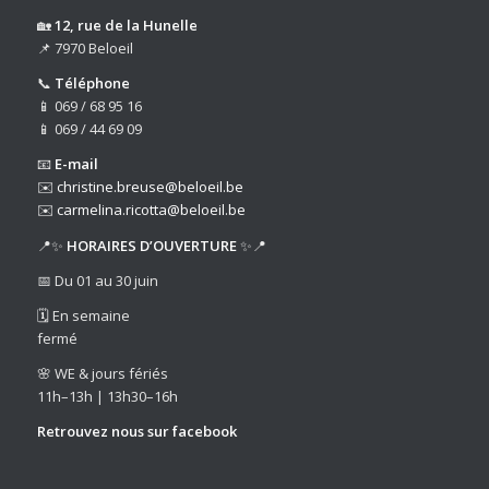
🏡
12, rue de la Hunelle
📌 7970 Beloeil
📞
Téléphone
📱 069 / 68 95 16
📱 069 / 44 69 09
📧
E-mail
✉️
christine.breuse@beloeil.be
✉️
carmelina.ricotta@beloeil.be
📍✨
HORAIRES D’OUVERTURE
✨📍
📅 Du 01 au 30 juin
🗓️ En semaine
fermé
🌸 WE & jours fériés
11h–13h | 13h30–16h
Retrouvez nous sur
facebook