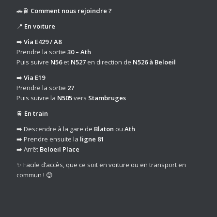
🚗🚆
Comment nous rejoindre ?
📍
En voiture
➡️
Via E429 / A8
Prendre la sortie
30 – Ath
Puis suivre
N56
et
N527
en direction de
N526 à Beloeil
➡️
Via E19
Prendre la sortie
27
Puis suivre la
N505
vers
Stambruges
🚆
En train
➡️ Descendre à la gare de
Blaton
ou
Ath
➡️ Prendre ensuite la
ligne 81
➡️ Arrêt
Beloeil Place
✨ Facile d’accès, que ce soit en voiture ou en transport en
commun ! 😊