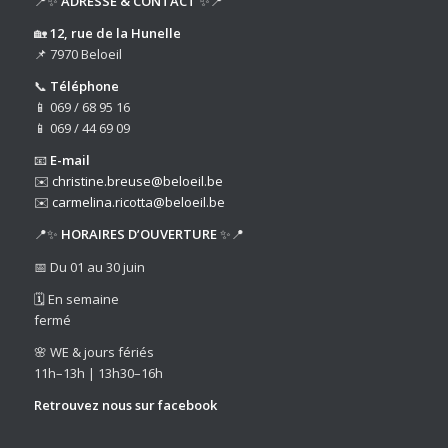
📍✨
ADRESSE & CONTACT
✨📍
🏡
12, rue de la Hunelle
📌 7970 Beloeil
📞
Téléphone
📱 069 / 68 95 16
📱 069 / 44 69 09
📧
E-mail
✉️
christine.breuse@beloeil.be
✉️
carmelina.ricotta@beloeil.be
📍✨
HORAIRES D’OUVERTURE
✨📍
📅 Du 01 au 30 juin
🗓️ En semaine
fermé
🌸 WE & jours fériés
11h–13h | 13h30–16h
Retrouvez nous sur
facebook