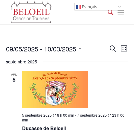
Français
Event
Eve
09/05/2025
 - 
10/03/2025
Search
List
Vie
Searc
Select
Nav
septembre 2025
date.
and
Views
VEN
5
Naviga
5 septembre 2025 @ 8 h 00 min
-
7 septembre 2025 @ 23 h 00
min
Ducasse de Beloeil