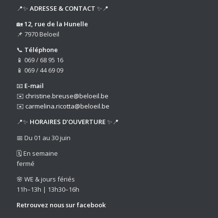
📍✨
ADRESSE & CONTACT
✨📍
🏡
12, rue de la Hunelle
📌 7970 Beloeil
📞
Téléphone
📱 069 / 68 95 16
📱 069 / 44 69 09
📧
E-mail
✉️
christine.breuse@beloeil.be
✉️
carmelina.ricotta@beloeil.be
📍✨
HORAIRES D’OUVERTURE
✨📍
📅 Du 01 au 30 juin
🗓️ En semaine
fermé
🌸 WE & jours fériés
11h–13h | 13h30–16h
Retrouvez nous sur
facebook