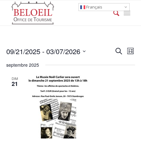
Français
Event
Eve
09/21/2025
 - 
03/07/2026
Search
List
Vie
Searc
Select
Nav
septembre 2025
date.
and
Views
DIM
21
Naviga