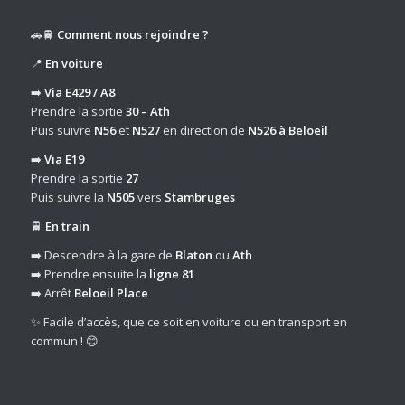
🚗🚆
Comment nous rejoindre ?
📍
En voiture
➡️
Via E429 / A8
Prendre la sortie
30 – Ath
Puis suivre
N56
et
N527
en direction de
N526 à Beloeil
➡️
Via E19
Prendre la sortie
27
Puis suivre la
N505
vers
Stambruges
🚆
En train
➡️ Descendre à la gare de
Blaton
ou
Ath
➡️ Prendre ensuite la
ligne 81
➡️ Arrêt
Beloeil Place
✨ Facile d’accès, que ce soit en voiture ou en transport en
commun ! 😊