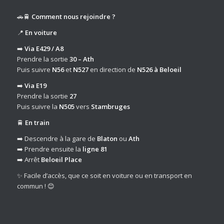
🚗🚆
Comment nous rejoindre ?
📍
En voiture
➡️
Via E429 / A8
Prendre la sortie
30 – Ath
Puis suivre
N56
et
N527
en direction de
N526 à Beloeil
➡️
Via E19
Prendre la sortie
27
Puis suivre la
N505
vers
Stambruges
🚆
En train
➡️ Descendre à la gare de
Blaton
ou
Ath
➡️ Prendre ensuite la
ligne 81
➡️ Arrêt
Beloeil Place
✨ Facile d’accès, que ce soit en voiture ou en transport en
commun ! 😊