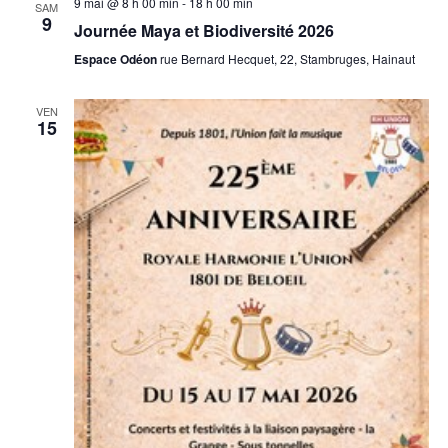
9 mai @ 8 h 00 min
-
18 h 00 min
SAM
9
Journée Maya et Biodiversité 2026
Espace Odéon
rue Bernard Hecquet, 22, Stambruges, Hainaut
VEN
15