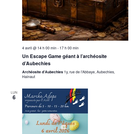
4 avril @ 14 h 00 min
-
17 h 00 min
Un Escape Game géant à l’archéosite
d’Aubechies
Archéosite d'Aubechies
1y, rue de l'Abbaye, Aubechies,
Hainaut
LUN
6