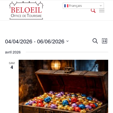
Français
Event
Eve
04/04/2026
 - 
06/06/2026
Search
List
Vie
Searc
Select
Nav
avril 2026
date.
and
Views
SAM
4
Naviga