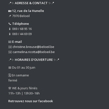
📍✨
ADRESSE & CONTACT
✨📍
🏡
12, rue de la Hunelle
📌 7970 Beloeil
📞
Téléphone
📱 069 / 68 95 16
📱 069 / 44 69 09
📧
E-mail
✉️
christine.breuse@beloeil.be
✉️
carmelina.ricotta@beloeil.be
📍✨
HORAIRES D’OUVERTURE
✨📍
📅 Du 01 au 30 juin
🗓️ En semaine
fermé
🌸 WE & jours fériés
11h–13h | 13h30–16h
Retrouvez nous sur
facebook