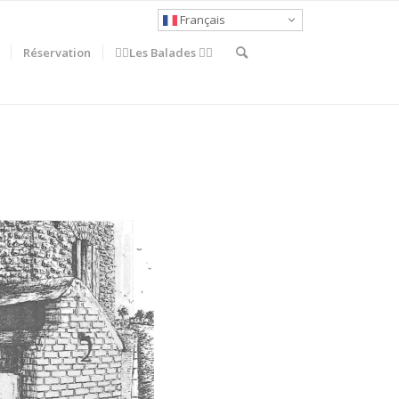
Français
Réservation
🚶‍♀️Les Balades 🚴‍♂️