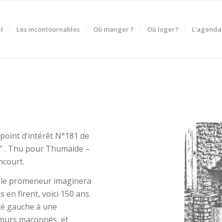
l
Les incontournables
Où manger ?
Où loger?
L’agenda
 point d’intérêt N°181 de
e” . Thu pour Thumaide –
ncourt.
t, le promeneur imaginera
 en firent, voici 150 ans.
oté gauche à une
e murs maçonnés, et