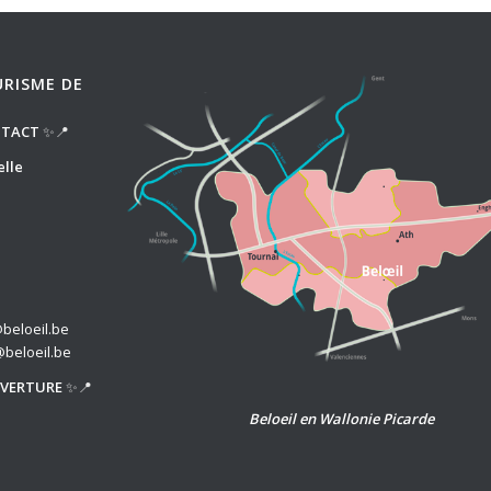
URISME DE
NTACT
✨📍
elle
beloeil.be
@beloeil.be
UVERTURE
✨📍
Beloeil en Wallonie Picarde