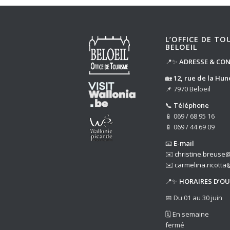
L’OFFICE DE TO
BELOEIL
📍✨
ADRESSE & CO
🏡
12, rue de la Hun
📌 7970 Beloeil
📞
Téléphone
📱 069 / 68 95 16
📱 069 / 44 69 09
📧
E-mail
✉️
christine.breuse@
✉️
carmelina.ricotta
📍✨
HORAIRES D’O
📅 Du 01 au 30 juin
🗓️ En semaine
fermé