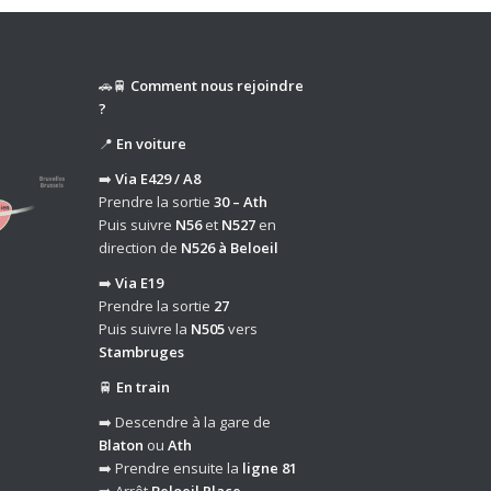
🚗🚆
Comment nous rejoindre
?
📍
En voiture
➡️
Via E429 / A8
Prendre la sortie
30 – Ath
Puis suivre
N56
et
N527
en
direction de
N526 à Beloeil
➡️
Via E19
Prendre la sortie
27
Puis suivre la
N505
vers
Stambruges
🚆
En train
➡️ Descendre à la gare de
Blaton
ou
Ath
➡️ Prendre ensuite la
ligne 81