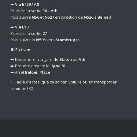
➡️
Via E429 / A8
Prendre la sortie
30 – Ath
Puis suivre
N56
et
N527
en direction de
N526 à Beloeil
➡️
Via E19
Prendre la sortie
27
Puis suivre la
N505
vers
Stambruges
🚆
En train
➡️ Descendre à la gare de
Blaton
ou
Ath
➡️ Prendre ensuite la
ligne 81
➡️ Arrêt
Beloeil Place
✨ Facile d’accès, que ce soit en voiture ou en transport en
commun ! 😊