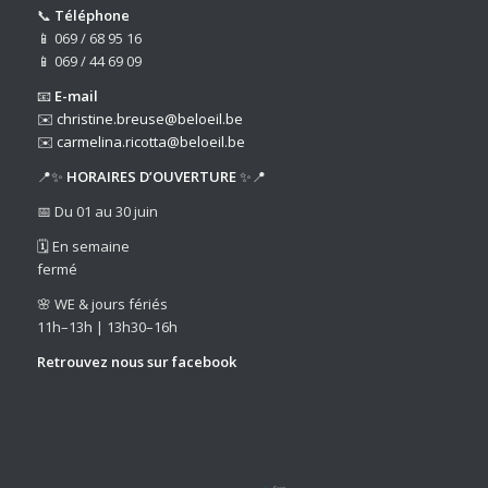
📞
Téléphone
📱 069 / 68 95 16
📱 069 / 44 69 09
📧
E-mail
✉️
christine.breuse@beloeil.be
✉️
carmelina.ricotta@beloeil.be
📍✨
HORAIRES D’OUVERTURE
✨📍
📅 Du 01 au 30 juin
🗓️ En semaine
fermé
🌸 WE & jours fériés
11h–13h | 13h30–16h
Retrouvez nous sur
facebook