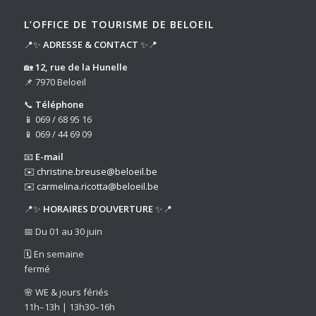
L’OFFICE DE TOURISME DE BELOEIL
📍✨
ADRESSE & CONTACT
✨📍
🏡
12, rue de la Hunelle
📌 7970 Beloeil
📞
Téléphone
📱 069 / 68 95 16
📱 069 / 44 69 09
📧
E-mail
✉️
christine.breuse@beloeil.be
✉️
carmelina.ricotta@beloeil.be
📍✨
HORAIRES D’OUVERTURE
✨📍
📅 Du 01 au 30 juin
🗓️ En semaine
fermé
🌸 WE & jours fériés
11h–13h | 13h30–16h