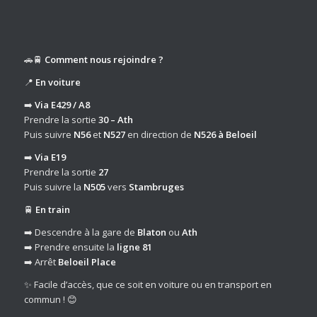
🚗🚆
Comment nous rejoindre ?
📍
En voiture
➡️
Via E429 / A8
Prendre la sortie
30 – Ath
Puis suivre
N56
et
N527
en direction de
N526 à Beloeil
➡️
Via E19
Prendre la sortie
27
Puis suivre la
N505
vers
Stambruges
🚆
En train
➡️ Descendre à la gare de
Blaton
ou
Ath
➡️ Prendre ensuite la
ligne 81
➡️ Arrêt
Beloeil Place
✨ Facile d’accès, que ce soit en voiture ou en transport en
commun ! 😊