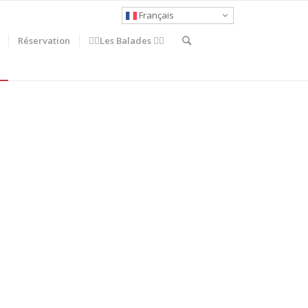
Français
Réservation
🚶‍♀️Les Balades 🚴‍♂️