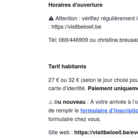
Horaires d’ouverture
⚠️ Attention : vérifiez régulièrement
:
https://visitbeloeil.be
Tél: 069/446909 ou
christine.breuse
Tarif habitants
27 € ou 32 € (selon le jour choisi pou
carte d’identité.
Paiement uniqueme
: A votre arrivée à l
u nouveau
⚠️
D
de remplir le
formulaire d’inscripti
formulaire chez vous.
Site web :
https://visitbeloeil.be/e