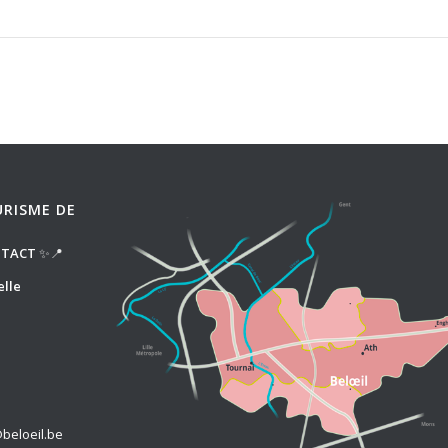
URISME DE
NTACT
✨📍
elle
beloeil.be