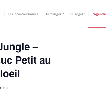
l
Les incontournables
Où manger ?
Où loger?
L’agenda
 Jungle –
uc Petit au
loeil
00 min