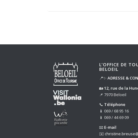
L’OFFICE DE TO
BELOEIL
📍✨
ADRESSE & CO
🏡
12, rue de la Hun
📌 7970 Beloeil
📞
Téléphone
📱 069 / 68 95 16
📱 069 / 44 69 09
📧
E-mail
✉️
christine.breuse@