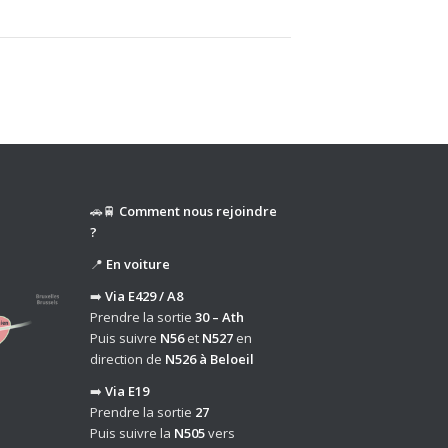
🚗🚆
Comment nous rejoindre
?
📍
En voiture
➡️
Via E429 / A8
Prendre la sortie
30 – Ath
Puis suivre
N56
et
N527
en
direction de
N526 à Beloeil
➡️
Via E19
Prendre la sortie
27
Puis suivre la
N505
vers