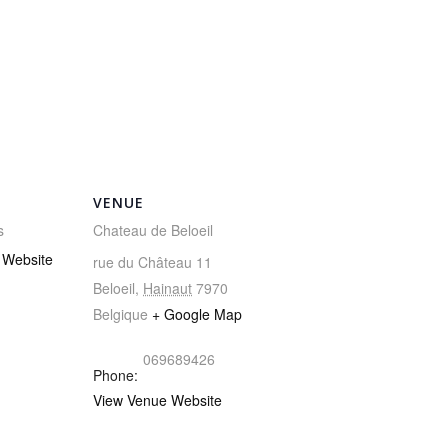
VENUE
s
Chateau de Beloeil
 Website
rue du Château 11
Beloeil
,
Hainaut
7970
Belgique
+ Google Map
069689426
Phone:
View Venue Website