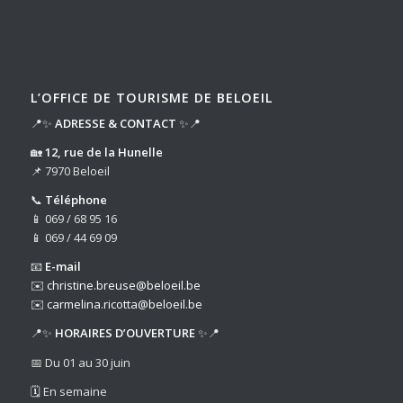
L’OFFICE DE TOURISME DE BELOEIL
📍✨
ADRESSE & CONTACT
✨📍
🏡
12, rue de la Hunelle
📌 7970 Beloeil
📞
Téléphone
📱 069 / 68 95 16
📱 069 / 44 69 09
📧
E-mail
✉️
christine.breuse@beloeil.be
✉️
carmelina.ricotta@beloeil.be
📍✨
HORAIRES D’OUVERTURE
✨📍
📅 Du 01 au 30 juin
🗓️ En semaine