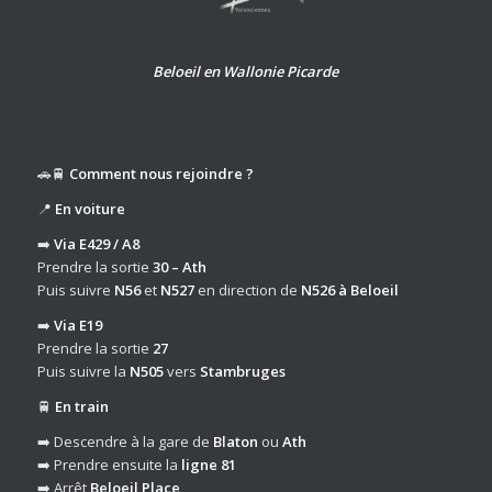
Beloeil en Wallonie Picarde
🚗🚆
Comment nous rejoindre ?
📍
En voiture
➡️
Via E429 / A8
Prendre la sortie
30 – Ath
Puis suivre
N56
et
N527
en direction de
N526 à Beloeil
➡️
Via E19
Prendre la sortie
27
Puis suivre la
N505
vers
Stambruges
🚆
En train
➡️ Descendre à la gare de
Blaton
ou
Ath
➡️ Prendre ensuite la
ligne 81
➡️ Arrêt
Beloeil Place