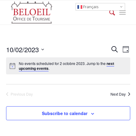
Français
Event
Eve
10/02/2023
Search
Day
Vie
Searc
Select
Nav
No events scheduled for 2 octobre 2023. Jump to the
next
date.
and
upcoming events
.
Views
Naviga
Previous Day
Next Day
Subscribe to calendar