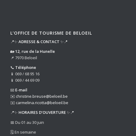
L’OFFICE DE TOURISME DE BELOEIL
📍✨
ADRESSE & CONTACT
✨📍
🏡
12, rue de la Hunelle
📌 7970 Beloeil
📞
Téléphone
📱 069 / 68 95 16
📱 069 / 44 69 09
📧
E-mail
✉️
christine.breuse@beloeil.be
✉️
carmelina.ricotta@beloeil.be
📍✨
HORAIRES D’OUVERTURE
✨📍
📅 Du 01 au 30 juin
🗓️ En semaine