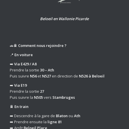
Beloeil en Wallonie Picarde
🚗🚆
Comment nous rejoindre ?
📍
En voiture
➡️
Via E429 / A8
Prendre la sortie
30 – Ath
Puis suivre
N56
et
N527
en direction de
N526 à Beloeil
➡️
Via E19
Prendre la sortie
27
Puis suivre la
N505
vers
Stambruges
🚆
En train
➡️ Descendre à la gare de
Blaton
ou
Ath
➡️ Prendre ensuite la
ligne 81
➡️ Arrêt
Beloeil Place