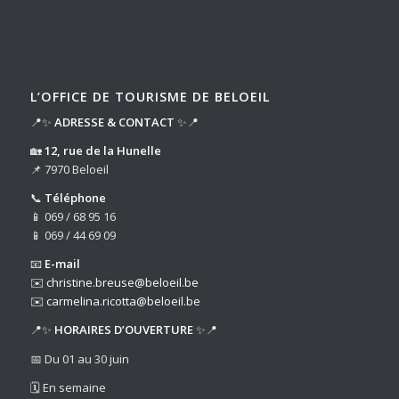
L’OFFICE DE TOURISME DE BELOEIL
📍✨
ADRESSE & CONTACT
✨📍
🏡
12, rue de la Hunelle
📌 7970 Beloeil
📞
Téléphone
📱 069 / 68 95 16
📱 069 / 44 69 09
📧
E-mail
✉️
christine.breuse@beloeil.be
✉️
carmelina.ricotta@beloeil.be
📍✨
HORAIRES D’OUVERTURE
✨📍
📅 Du 01 au 30 juin
🗓️ En semaine