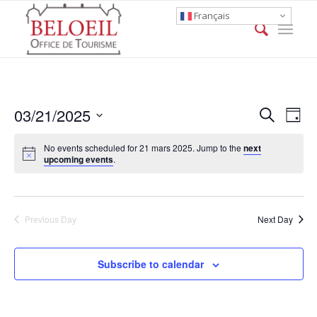
Français
Event
Eve
03/21/2025
Search
Day
Vie
Searc
Select
Nav
No events scheduled for 21 mars 2025. Jump to the
next
date.
and
upcoming events
.
Views
Naviga
Previous Day
Next Day
Subscribe to calendar