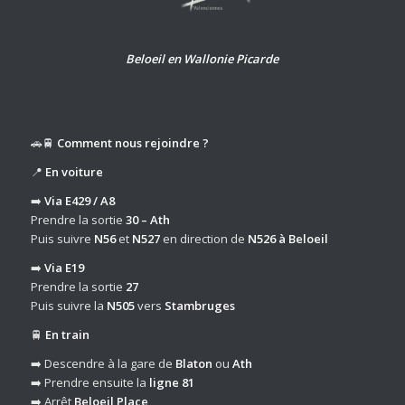
Beloeil en Wallonie Picarde
🚗🚆
Comment nous rejoindre ?
📍
En voiture
➡️
Via E429 / A8
Prendre la sortie
30 – Ath
Puis suivre
N56
et
N527
en direction de
N526 à Beloeil
➡️
Via E19
Prendre la sortie
27
Puis suivre la
N505
vers
Stambruges
🚆
En train
➡️ Descendre à la gare de
Blaton
ou
Ath
➡️ Prendre ensuite la
ligne 81
➡️ Arrêt
Beloeil Place