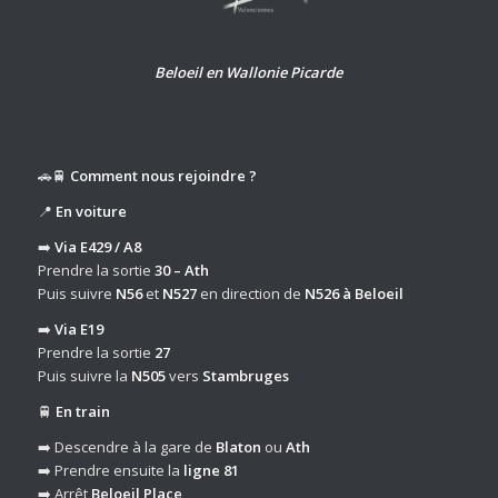
Beloeil en Wallonie Picarde
🚗🚆
Comment nous rejoindre ?
📍
En voiture
➡️
Via E429 / A8
Prendre la sortie
30 – Ath
Puis suivre
N56
et
N527
en direction de
N526 à Beloeil
➡️
Via E19
Prendre la sortie
27
Puis suivre la
N505
vers
Stambruges
🚆
En train
➡️ Descendre à la gare de
Blaton
ou
Ath
➡️ Prendre ensuite la
ligne 81
➡️ Arrêt
Beloeil Place