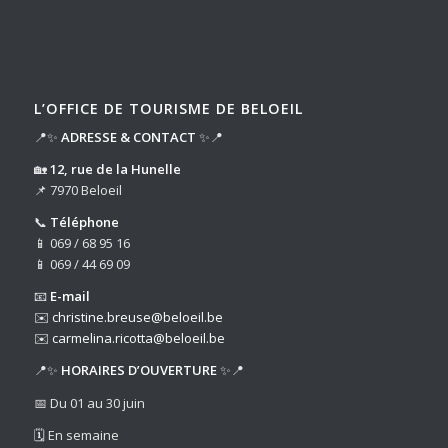
L’OFFICE DE TOURISME DE BELOEIL
📍✨
ADRESSE & CONTACT
✨📍
🏡
12, rue de la Hunelle
📌 7970 Beloeil
📞
Téléphone
📱 069 / 68 95 16
📱 069 / 44 69 09
📧
E-mail
✉️
christine.breuse@beloeil.be
✉️
carmelina.ricotta@beloeil.be
📍✨
HORAIRES D’OUVERTURE
✨📍
📅 Du 01 au 30 juin
🗓️ En semaine