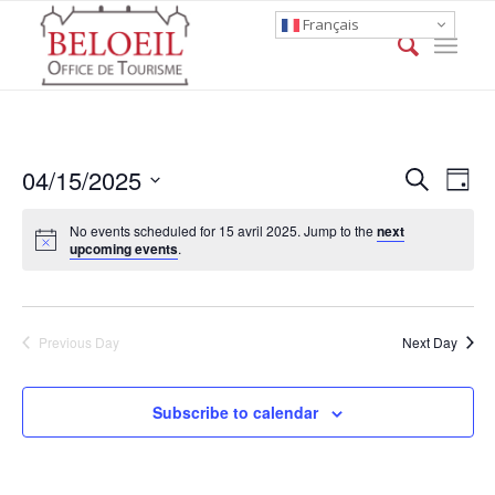
Français
Event
Eve
04/15/2025
Search
Day
Vie
Searc
Select
Nav
No events scheduled for 15 avril 2025. Jump to the
next
date.
and
upcoming events
.
Views
Naviga
Previous Day
Next Day
Subscribe to calendar