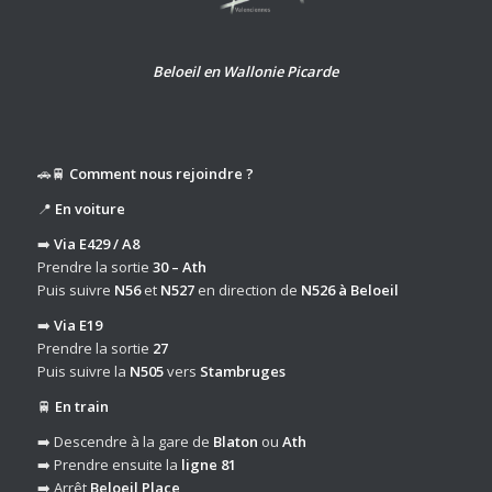
Beloeil en Wallonie Picarde
🚗🚆
Comment nous rejoindre ?
📍
En voiture
➡️
Via E429 / A8
Prendre la sortie
30 – Ath
Puis suivre
N56
et
N527
en direction de
N526 à Beloeil
➡️
Via E19
Prendre la sortie
27
Puis suivre la
N505
vers
Stambruges
🚆
En train
➡️ Descendre à la gare de
Blaton
ou
Ath
➡️ Prendre ensuite la
ligne 81
➡️ Arrêt
Beloeil Place