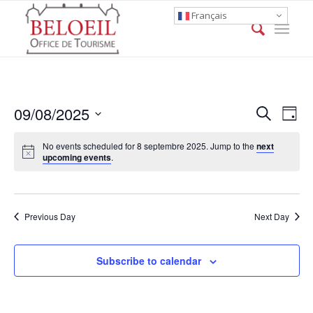
Français
Event
Eve
09/08/2025
Search
Day
Vie
Searc
Select
Nav
No events scheduled for 8 septembre 2025. Jump to the
next
date.
and
upcoming events
.
Views
Naviga
Previous Day
Next Day
Subscribe to calendar