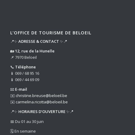
L’OFFICE DE TOURISME DE BELOEIL
📍✨
ADRESSE & CONTACT
✨📍
🏡
12, rue de la Hunelle
📌 7970 Beloeil
📞
Téléphone
📱 069 / 68 95 16
📱 069 / 44 69 09
📧
E-mail
✉️
christine.breuse@beloeil.be
✉️
carmelina.ricotta@beloeil.be
📍✨
HORAIRES D’OUVERTURE
✨📍
📅 Du 01 au 30 juin
🗓️ En semaine