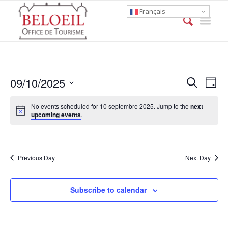
Français
Event
Eve
09/10/2025
Search
Day
Vie
Searc
Select
Nav
No events scheduled for 10 septembre 2025. Jump to the
next
date.
and
upcoming events
.
Views
Naviga
Previous Day
Next Day
Subscribe to calendar