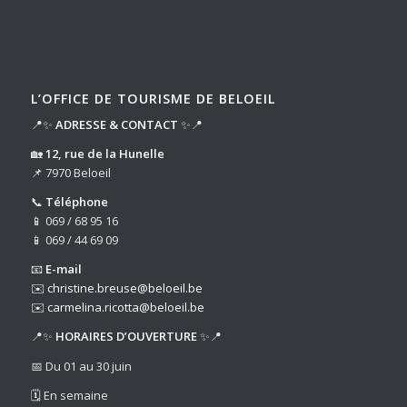
L’OFFICE DE TOURISME DE BELOEIL
📍✨
ADRESSE & CONTACT
✨📍
🏡
12, rue de la Hunelle
📌 7970 Beloeil
📞
Téléphone
📱 069 / 68 95 16
📱 069 / 44 69 09
📧
E-mail
✉️
christine.breuse@beloeil.be
✉️
carmelina.ricotta@beloeil.be
📍✨
HORAIRES D’OUVERTURE
✨📍
📅 Du 01 au 30 juin
🗓️ En semaine