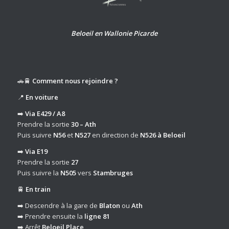
Beloeil en Wallonie Picarde
🚗🚆
Comment nous rejoindre ?
📍
En voiture
➡️
Via E429 / A8
Prendre la sortie
30 – Ath
Puis suivre
N56
et
N527
en direction de
N526 à Beloeil
➡️
Via E19
Prendre la sortie
27
Puis suivre la
N505
vers
Stambruges
🚆
En train
➡️ Descendre à la gare de
Blaton
ou
Ath
➡️ Prendre ensuite la
ligne 81
➡️ Arrêt
Beloeil Place