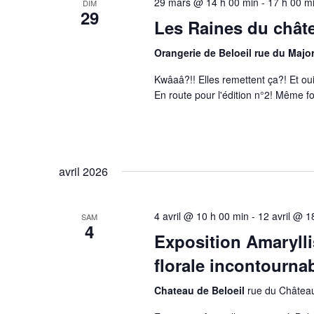
29 mars @ 14 h 00 min
-
17 h 00 m
DIM
29
Les Raines du chât
Orangerie de Beloeil rue du Majo
Kwâaâ?!! Elles remettent ça?! Et oui
En route pour l'édition n°2! Même
avril 2026
4 avril @ 10 h 00 min
-
12 avril @ 1
SAM
4
Exposition Amarylli
florale incontourna
Chateau de Beloeil
rue du Château