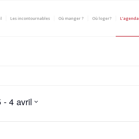
l
Les incontournables
Où manger ?
Où loger?
L’agenda
5
 - 
4 avril