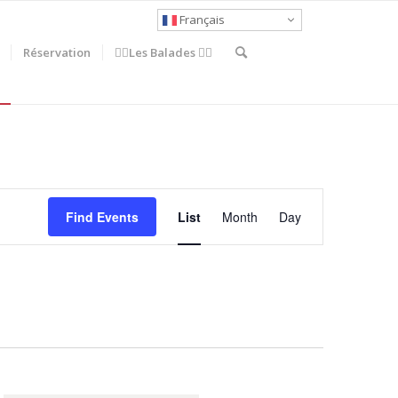
Français
Réservation
🚶‍♀️Les Balades 🚴‍♂️
Event
Views
Find Events
List
Month
Day
Navigation