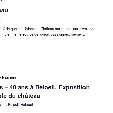
in
eau
r
! Voilà que les Raines du Château sortent de leur hivernage :
 formule, même équipe de joyeux passionnés, même […]
8 h 00 min
s – 40 ans à Beloeil. Exposition
ble du château
 11, Beloeil, Hainaut