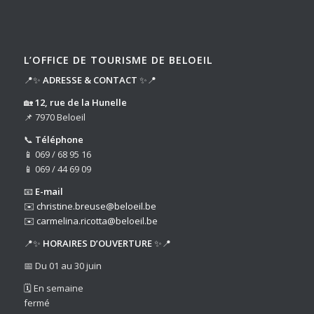
L’OFFICE DE TOURISME DE BELOEIL
📍✨
ADRESSE & CONTACT
✨📍
🏡
12, rue de la Hunelle
📌 7970 Beloeil
📞
Téléphone
📱 069 / 68 95 16
📱 069 / 44 69 09
📧
E-mail
✉️
christine.breuse@beloeil.be
✉️
carmelina.ricotta@beloeil.be
📍✨
HORAIRES D’OUVERTURE
✨📍
📅 Du 01 au 30 juin
🗓️ En semaine
fermé