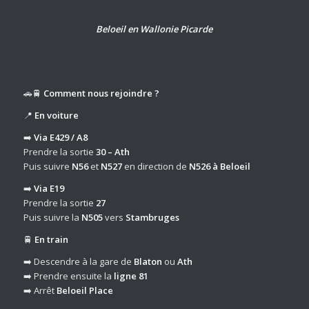
Beloeil en Wallonie Picarde
🚗🚆
Comment nous rejoindre ?
📍
En voiture
➡️
Via E429 / A8
Prendre la sortie
30 – Ath
Puis suivre
N56
et
N527
en direction de
N526 à Beloeil
➡️
Via E19
Prendre la sortie
27
Puis suivre la
N505
vers
Stambruges
🚆
En train
➡️ Descendre à la gare de
Blaton
ou
Ath
➡️ Prendre ensuite la
ligne 81
➡️ Arrêt
Beloeil Place