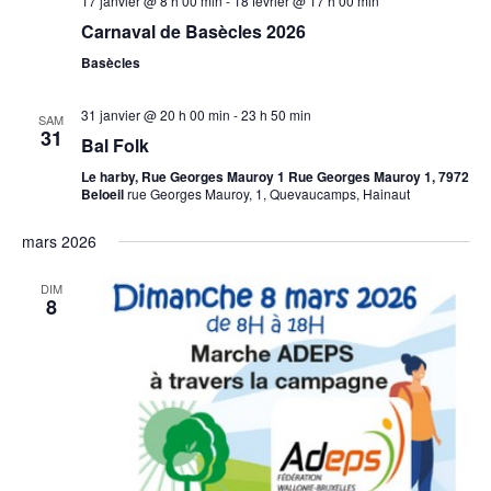
17 janvier @ 8 h 00 min
-
18 février @ 17 h 00 min
Carnaval de Basècles 2026
Basècles
31 janvier @ 20 h 00 min
-
23 h 50 min
SAM
31
Bal Folk
Le harby, Rue Georges Mauroy 1 Rue Georges Mauroy 1, 7972
Beloeil
rue Georges Mauroy, 1, Quevaucamps, Hainaut
mars 2026
DIM
8