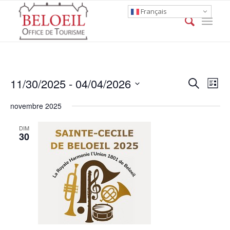
Français
Event
Eve
11/30/2025
 - 
04/04/2026
Search
List
Vie
Searc
Select
Nav
novembre 2025
date.
and
Views
DIM
30
Naviga