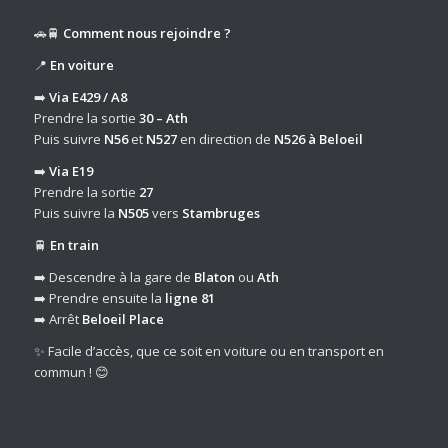
🚗🚆
Comment nous rejoindre ?
📍
En voiture
➡️
Via E429 / A8
Prendre la sortie
30 – Ath
Puis suivre
N56
et
N527
en direction de
N526 à Beloeil
➡️
Via E19
Prendre la sortie
27
Puis suivre la
N505
vers
Stambruges
🚆
En train
➡️ Descendre à la gare de
Blaton
ou
Ath
➡️ Prendre ensuite la
ligne 81
➡️ Arrêt
Beloeil Place
✨ Facile d’accès, que ce soit en voiture ou en transport en
commun ! 😊