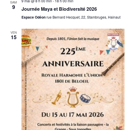
9 mai @ 8 h 00 min
-
18 h 00 min
SAM
9
Journée Maya et Biodiversité 2026
Espace Odéon
rue Bernard Hecquet, 22, Stambruges, Hainaut
VEN
15