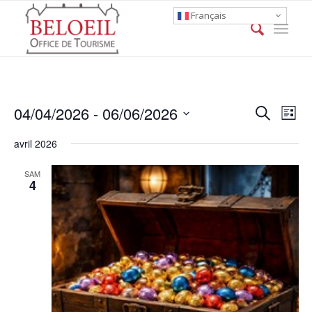
Français
Event
Eve
04/04/2026
 - 
06/06/2026
Search
List
Vie
Searc
Select
Nav
avril 2026
date.
and
Views
SAM
4
Naviga