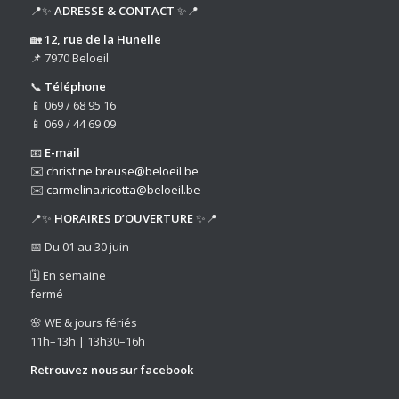
📍✨
ADRESSE & CONTACT
✨📍
🏡
12, rue de la Hunelle
📌 7970 Beloeil
📞
Téléphone
📱 069 / 68 95 16
📱 069 / 44 69 09
📧
E-mail
✉️
christine.breuse@beloeil.be
✉️
carmelina.ricotta@beloeil.be
📍✨
HORAIRES D’OUVERTURE
✨📍
📅 Du 01 au 30 juin
🗓️ En semaine
fermé
🌸 WE & jours fériés
11h–13h | 13h30–16h
Retrouvez nous sur
facebook