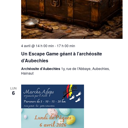
4 avril @ 14 h 00 min
-
17 h 00 min
Un Escape Game géant à l’archéosite
d’Aubechies
Archéosite d'Aubechies
1y, rue de l'Abbaye, Aubechies,
Hainaut
LUN
6