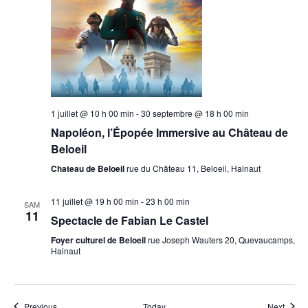
1 juillet @ 10 h 00 min
-
30 septembre @ 18 h 00 min
Napoléon, l’Épopée Immersive au Château de
Beloeil
Chateau de Beloeil
rue du Château 11, Beloeil, Hainaut
11 juillet @ 19 h 00 min
-
23 h 00 min
SAM
11
Spectacle de Fabian Le Castel
Foyer culturel de Beloeil
rue Joseph Wauters 20, Quevaucamps,
Hainaut
Events
Event
Previous
Today
Next