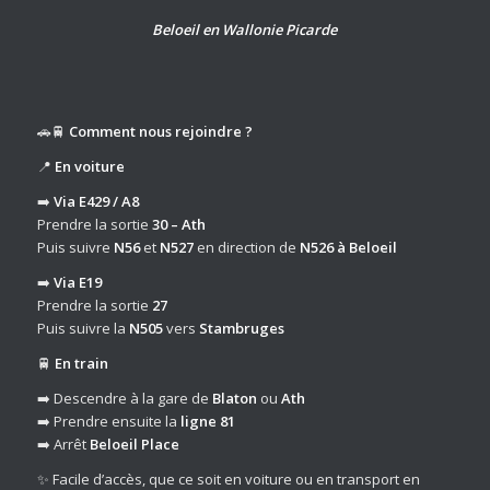
Beloeil en Wallonie Picarde
🚗🚆
Comment nous rejoindre ?
📍
En voiture
➡️
Via E429 / A8
Prendre la sortie
30 – Ath
Puis suivre
N56
et
N527
en direction de
N526 à Beloeil
➡️
Via E19
Prendre la sortie
27
Puis suivre la
N505
vers
Stambruges
🚆
En train
➡️ Descendre à la gare de
Blaton
ou
Ath
➡️ Prendre ensuite la
ligne 81
➡️ Arrêt
Beloeil Place
✨ Facile d’accès, que ce soit en voiture ou en transport en