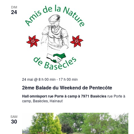
DIM
24
24 mai @ 8 h 00 min
-
17 h 00 min
2ème Balade du Weekend de Pentecôte
Hall omnisport rue Porte à camp à 7971 Basècles
rue Porte à
camp, Basècles, Hainaut
SAM
30