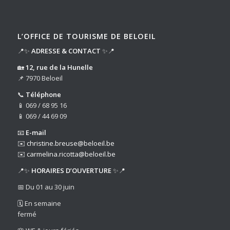
L’OFFICE DE TOURISME DE BELOEIL
📍✨
ADRESSE & CONTACT
✨📍
🏡
12, rue de la Hunelle
📌 7970 Beloeil
📞
Téléphone
📱 069 / 68 95 16
📱 069 / 44 69 09
📧
E-mail
✉️
christine.breuse@beloeil.be
✉️
carmelina.ricotta@beloeil.be
📍✨
HORAIRES D’OUVERTURE
✨📍
📅 Du 01 au 30 juin
🗓️ En semaine
fermé