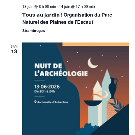
13 juin @ 8 h 00 min
-
14 juin @ 17 h 00 min
𝗧𝗼𝘂𝘀 𝗮𝘂 𝗷𝗮𝗿𝗱𝗶𝗻 ! Organisation du Parc
Naturel des Plaines de l’Escaut
Strambruges
SAM
13