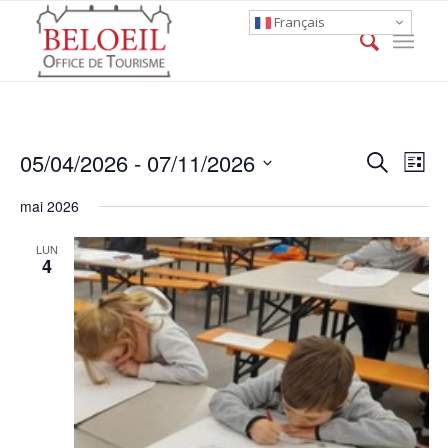
Français
Event
Eve
05/04/2026
 - 
07/11/2026
Search
List
Vie
Searc
Select
Nav
mai 2026
date.
and
Views
LUN
4
Naviga