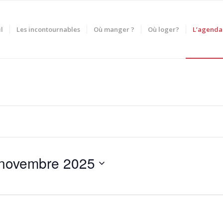
l
Les incontournables
Où manger ?
Où loger?
L’agenda
novembre 2025