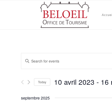
Accuei
Events
Enter
Search
Keyword.
and
Search
for
Views
10 avril 2023
 - 
16 
Events
Today
Navigation
by
Select
Keyword.
date.
septembre 2025