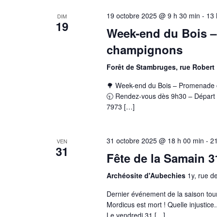
19 octobre 2025 @ 9 h 30 min
-
13 
DIM
19
Week-end du Bois –
champignons
Forêt de Stambruges, rue Robert
🌳 Week-end du Bois – Promenade d
🕤 Rendez-vous dès 9h30 – Départ à
7973 […]
31 octobre 2025 @ 18 h 00 min
-
21
VEN
31
Fête de la Samain 3
Archéosite d'Aubechies
1y, rue d
Dernier événement de la saison tour
Mordicus est mort ! Quelle injustic
Le vendredi 31 […]