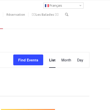
Français
Réservation
🚶‍♀️Les Balades 🚴‍♂️
Event
Views
Find Events
List
Month
Day
Navigation