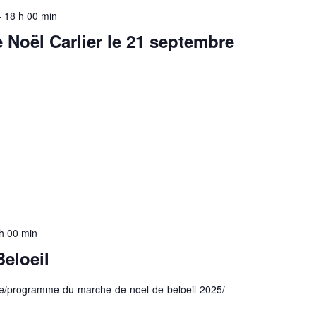
-
18 h 00 min
Noël Carlier le 21 septembre
h 00 min
eloeil
l.be/programme-du-marche-de-noel-de-beloeil-2025/