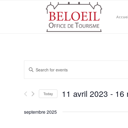
Accuei
Events
Enter
Search
Keyword.
and
Search
for
Views
11 avril 2023
 - 
16 
Events
Today
Navigation
by
Select
Keyword.
date.
septembre 2025