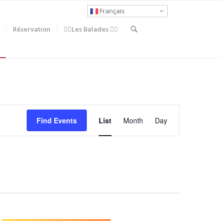
Français
Réservation
🚶‍♀️Les Balades 🚴‍♂️
Event
Views
Find Events
List
Month
Day
Navigation