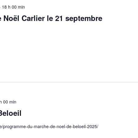
-
18 h 00 min
Noël Carlier le 21 septembre
h 00 min
eloeil
l.be/programme-du-marche-de-noel-de-beloeil-2025/