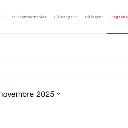
l
Les incontournables
Où manger ?
Où loger?
L’agenda
novembre 2025