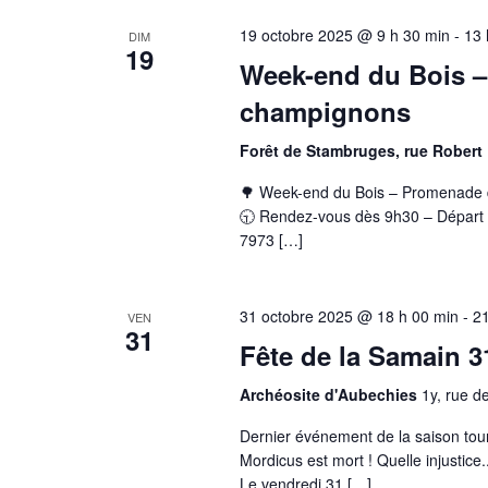
19 octobre 2025 @ 9 h 30 min
-
13 
DIM
19
Week-end du Bois –
champignons
Forêt de Stambruges, rue Robert
🌳 Week-end du Bois – Promenade d
🕤 Rendez-vous dès 9h30 – Départ à
7973 […]
31 octobre 2025 @ 18 h 00 min
-
21
VEN
31
Fête de la Samain 3
Archéosite d'Aubechies
1y, rue d
Dernier événement de la saison tour
Mordicus est mort ! Quelle injustic
Le vendredi 31 […]