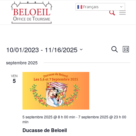
Français
Event
Eve
10/01/2023
 - 
11/16/2025
Search
List
Vie
Searc
Select
Nav
septembre 2025
date.
and
Views
VEN
5
Naviga
5 septembre 2025 @ 8 h 00 min
-
7 septembre 2025 @ 23 h 00
min
Ducasse de Beloeil