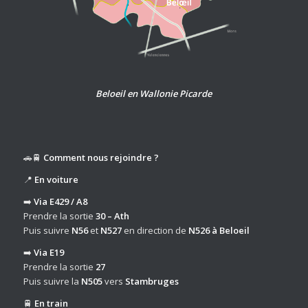
Beloeil en Wallonie Picarde
🚗🚆
Comment nous rejoindre ?
📍
En voiture
➡️
Via E429 / A8
Prendre la sortie
30 – Ath
Puis suivre
N56
et
N527
en direction de
N526 à Beloeil
➡️
Via E19
Prendre la sortie
27
Puis suivre la
N505
vers
Stambruges
🚆
En train