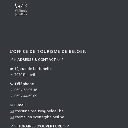
L’OFFICE DE TOURISME DE BELOEIL
📍✨
ADRESSE & CONTACT
✨📍
🏡
12, rue de la Hunelle
📌 7970 Beloeil
📞
Téléphone
📱 069 / 68 95 16
📱 069 / 44 69 09
📧
E-mail
✉️
christine.breuse@beloeil.be
✉️
carmelina.ricotta@beloeil.be
📍✨
HORAIRES D’OUVERTURE
✨📍