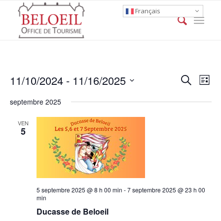
Français
Event
Eve
11/10/2024
 - 
11/16/2025
Search
List
Vie
Searc
Select
Nav
septembre 2025
date.
and
Views
VEN
5
Naviga
5 septembre 2025 @ 8 h 00 min
-
7 septembre 2025 @ 23 h 00
min
Ducasse de Beloeil