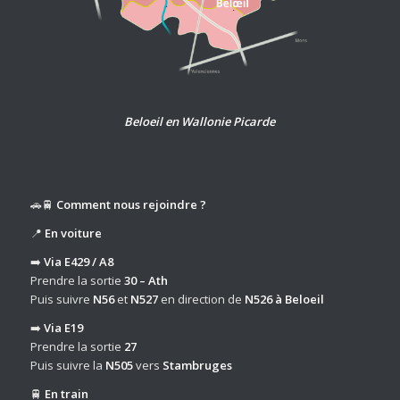
Beloeil en Wallonie Picarde
🚗🚆
Comment nous rejoindre ?
📍
En voiture
➡️
Via E429 / A8
Prendre la sortie
30 – Ath
Puis suivre
N56
et
N527
en direction de
N526 à Beloeil
➡️
Via E19
Prendre la sortie
27
Puis suivre la
N505
vers
Stambruges
🚆
En train