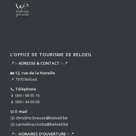
L’OFFICE DE TOURISME DE BELOEIL
📍✨
ADRESSE & CONTACT
✨📍
🏡
12, rue de la Hunelle
📌 7970 Beloeil
📞
Téléphone
📱 069 / 68 95 16
📱 069 / 44 69 09
📧
E-mail
✉️
christine.breuse@beloeil.be
✉️
carmelina.ricotta@beloeil.be
📍✨
HORAIRES D’OUVERTURE
✨📍