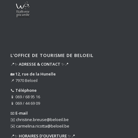
L’OFFICE DE TOURISME DE BELOEIL
📍✨
ADRESSE & CONTACT
✨📍
🏡
12, rue de la Hunelle
📌 7970 Beloeil
📞
Téléphone
📱 069 / 68 95 16
📱 069 / 44 69 09
📧
E-mail
✉️
christine.breuse@beloeil.be
✉️
carmelina.ricotta@beloeil.be
📍✨
HORAIRES D’OUVERTURE
✨📍