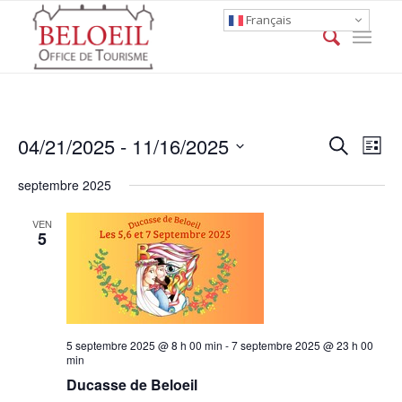
Français
Event
Eve
04/21/2025
 - 
11/16/2025
Search
List
Vie
Searc
Select
Nav
septembre 2025
date.
and
Views
VEN
5
Naviga
5 septembre 2025 @ 8 h 00 min
-
7 septembre 2025 @ 23 h 00
min
Ducasse de Beloeil