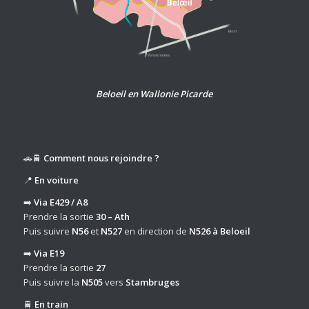
Beloeil en Wallonie Picarde
🚗🚆
Comment nous rejoindre ?
📍
En voiture
➡️
Via E429 / A8
Prendre la sortie
30 – Ath
Puis suivre
N56
et
N527
en direction de
N526 à Beloeil
➡️
Via E19
Prendre la sortie
27
Puis suivre la
N505
vers
Stambruges
🚆
En train