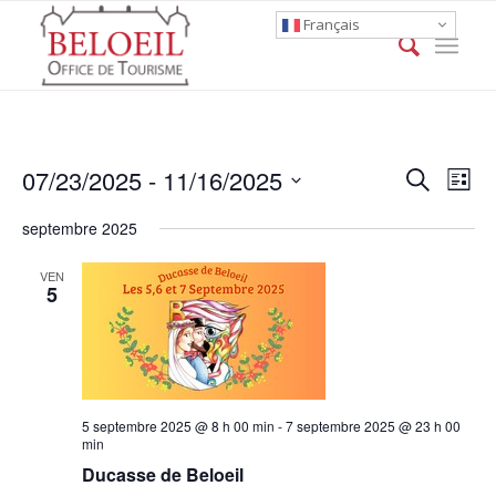
Français
Event
Eve
07/23/2025
 - 
11/16/2025
Search
List
Vie
Searc
Select
Nav
septembre 2025
date.
and
Views
VEN
5
Naviga
5 septembre 2025 @ 8 h 00 min
-
7 septembre 2025 @ 23 h 00
min
Ducasse de Beloeil