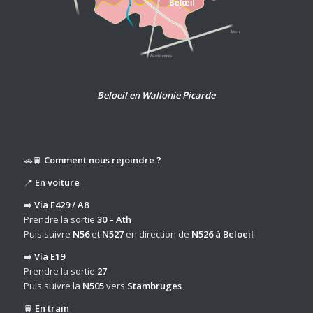
Beloeil en Wallonie Picarde
🚗🚆
Comment nous rejoindre ?
📍
En voiture
➡️
Via E429 / A8
Prendre la sortie
30 – Ath
Puis suivre
N56
et
N527
en direction de
N526 à Beloeil
➡️
Via E19
Prendre la sortie
27
Puis suivre la
N505
vers
Stambruges
🚆
En train