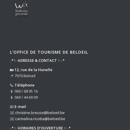
L’OFFICE DE TOURISME DE BELOEIL
📍✨
ADRESSE & CONTACT
✨📍
🏡
12, rue de la Hunelle
📌 7970 Beloeil
📞
Téléphone
📱 069 / 68 95 16
📱 069 / 44 69 09
📧
E-mail
✉️
christine.breuse@beloeil.be
✉️
carmelina.ricotta@beloeil.be
📍✨
HORAIRES D’OUVERTURE
✨📍