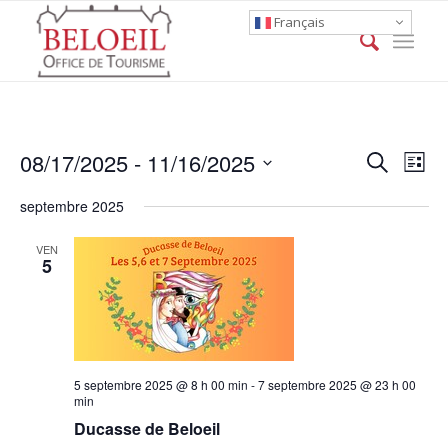
Français
Event
Eve
08/17/2025
 - 
11/16/2025
Search
List
Vie
Searc
Select
Nav
septembre 2025
date.
and
Views
VEN
5
Naviga
5 septembre 2025 @ 8 h 00 min
-
7 septembre 2025 @ 23 h 00
min
Ducasse de Beloeil