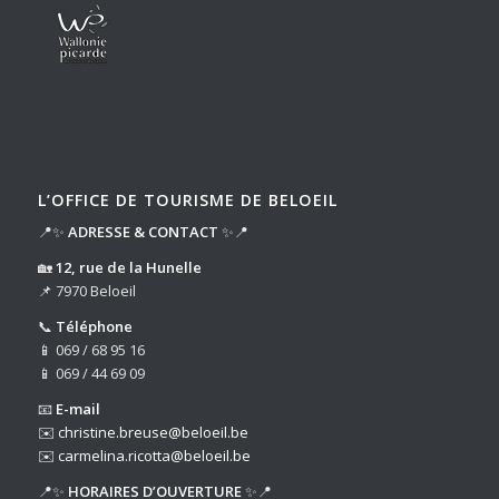
L’OFFICE DE TOURISME DE BELOEIL
📍✨
ADRESSE & CONTACT
✨📍
🏡
12, rue de la Hunelle
📌 7970 Beloeil
📞
Téléphone
📱 069 / 68 95 16
📱 069 / 44 69 09
📧
E-mail
✉️
christine.breuse@beloeil.be
✉️
carmelina.ricotta@beloeil.be
📍✨
HORAIRES D’OUVERTURE
✨📍