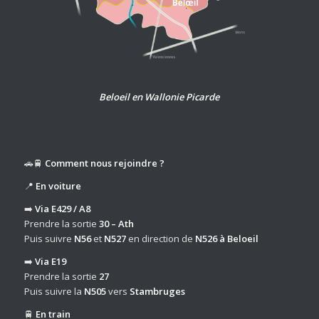
Beloeil en Wallonie Picarde
🚗🚆
Comment nous rejoindre ?
📍
En voiture
➡️
Via E429 / A8
Prendre la sortie
30 – Ath
Puis suivre
N56
et
N527
en direction de
N526 à Beloeil
➡️
Via E19
Prendre la sortie
27
Puis suivre la
N505
vers
Stambruges
🚆
En train