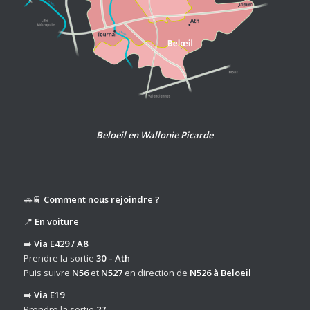
Beloeil en Wallonie Picarde
🚗🚆
Comment nous rejoindre ?
📍
En voiture
➡️
Via E429 / A8
Prendre la sortie
30 – Ath
Puis suivre
N56
et
N527
en direction de
N526 à Beloeil
➡️
Via E19
Prendre la sortie
27