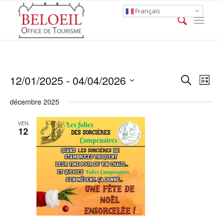
Français
Event
Eve
12/01/2025
 - 
04/04/2026
Search
List
Vie
Searc
Select
Nav
décembre 2025
date.
and
Views
VEN
12
Naviga