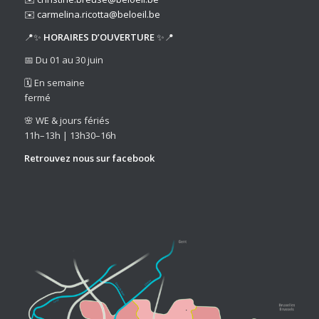
✉️
carmelina.ricotta@beloeil.be
📍✨
HORAIRES D’OUVERTURE
✨📍
📅 Du 01 au 30 juin
🗓️ En semaine
fermé
🌸 WE & jours fériés
11h–13h | 13h30–16h
Retrouvez nous sur
facebook