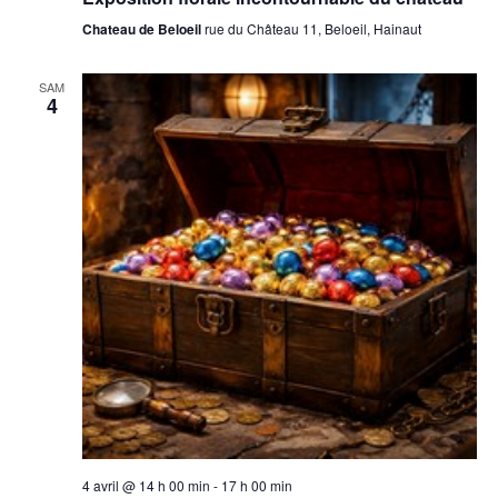
Chateau de Beloeil
rue du Château 11, Beloeil, Hainaut
SAM
4
4 avril @ 14 h 00 min
-
17 h 00 min