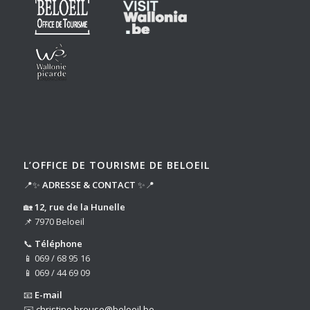
L’OFFICE DE TOURISME DE BELOEIL
📍✨
ADRESSE & CONTACT
✨📍
🏡
12, rue de la Hunelle
📌 7970 Beloeil
📞
Téléphone
📱 069 / 68 95 16
📱 069 / 44 69 09
📧
E-mail
✉️
christine.breuse@beloeil.be