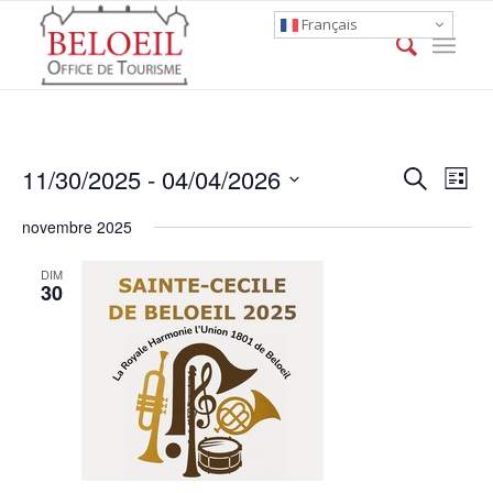
Français
Event
Eve
11/30/2025
 - 
04/04/2026
Search
List
Vie
Searc
Select
Nav
novembre 2025
date.
and
Views
DIM
30
Naviga