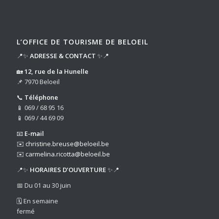
L’OFFICE DE TOURISME DE BELOEIL
📍✨
ADRESSE & CONTACT
✨📍
🏡
12, rue de la Hunelle
📌 7970 Beloeil
📞
Téléphone
📱 069 / 68 95 16
📱 069 / 44 69 09
📧
E-mail
✉️
christine.breuse@beloeil.be
✉️
carmelina.ricotta@beloeil.be
📍✨
HORAIRES D’OUVERTURE
✨📍
📅 Du 01 au 30 juin
🗓️ En semaine
fermé