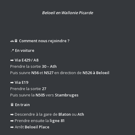
Beloeil en Wallonie Picarde
🚗🚆
Comment nous rejoindre ?
📍
En voiture
➡️
Via E429 / A8
Prendre la sortie
30 – Ath
Puis suivre
N56
et
N527
en direction de
N526 à Beloeil
➡️
Via E19
Prendre la sortie
27
Puis suivre la
N505
vers
Stambruges
🚆
En train
➡️ Descendre à la gare de
Blaton
ou
Ath
➡️ Prendre ensuite la
ligne 81
➡️ Arrêt
Beloeil Place