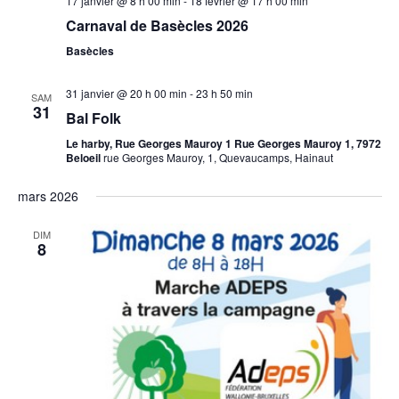
17 janvier @ 8 h 00 min
-
18 février @ 17 h 00 min
Carnaval de Basècles 2026
Basècles
31 janvier @ 20 h 00 min
-
23 h 50 min
SAM
31
Bal Folk
Le harby, Rue Georges Mauroy 1 Rue Georges Mauroy 1, 7972
Beloeil
rue Georges Mauroy, 1, Quevaucamps, Hainaut
mars 2026
DIM
8