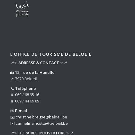
L’OFFICE DE TOURISME DE BELOEIL
📍✨
ADRESSE & CONTACT
✨📍
🏡
12, rue de la Hunelle
📌 7970 Beloeil
📞
Téléphone
📱 069 / 68 95 16
📱 069 / 44 69 09
📧
E-mail
✉️
christine.breuse@beloeil.be
✉️
carmelina.ricotta@beloeil.be
📍✨
HORAIRES D’OUVERTURE
✨📍