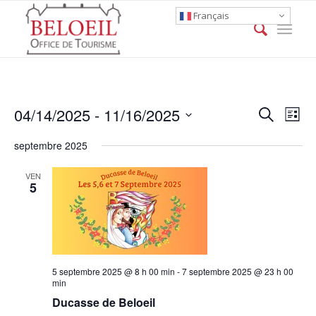
Français
Event
Eve
04/14/2025
 - 
11/16/2025
Search
List
Vie
Searc
Select
Nav
septembre 2025
date.
and
Views
VEN
5
Naviga
5 septembre 2025 @ 8 h 00 min
-
7 septembre 2025 @ 23 h 00
min
Ducasse de Beloeil