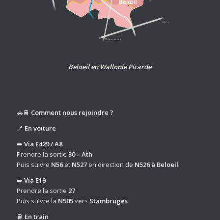
Beloeil en Wallonie Picarde
🚗🚆
Comment nous rejoindre ?
📍
En voiture
➡️
Via E429 / A8
Prendre la sortie
30 – Ath
Puis suivre
N56
et
N527
en direction de
N526 à Beloeil
➡️
Via E19
Prendre la sortie
27
Puis suivre la
N505
vers
Stambruges
🚆
En train